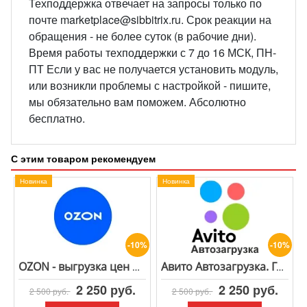
Техподдержка отвечает на запросы только по
почте marketplace@sibbitrix.ru. Срок реакции на
обращения - не более суток (в рабочие дни).
Время работы техподдержки с 7 до 16 МСК, ПН-
ПТ Если у вас не получается установить модуль,
или возникли проблемы с настройкой - пишите,
мы обязательно вам поможем. Абсолютно
бесплатно.
С этим товаром рекомендуем
Новинка
Новинка
-10%
-10%
OZON - выгрузка цен и остатков. Генерация фида для Озон
Авито Автозагрузка. Генерация XML файла для Avito
2 250 руб.
2 250 руб.
2 500 руб.
2 500 руб.