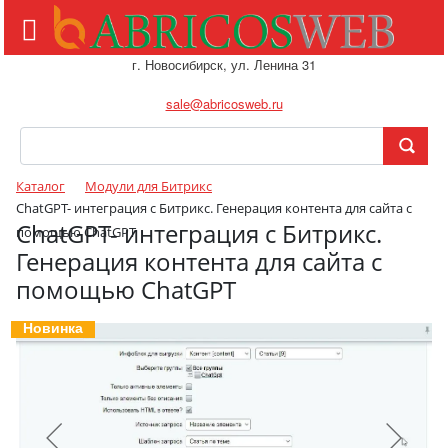
Тестировать модуль
×
г. Новосибирск, ул. Ленина 31
Введите ссылку на ваш сайт
sale@abricosweb.ru
Каталог
Модули для Битрикс
ChatGPT- интеграция с Битрикс. Генерация контента для сайта с
ChatGPT- интеграция с Битрикс.
помощью ChatGPT
Генерация контента для сайта с
помощью ChatGPT
Новинка